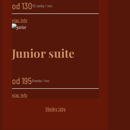
od 130
€
2 osoby / noc
viac info
Junior suite
od 195
€
osoba / noc
viac info
Všetky izby