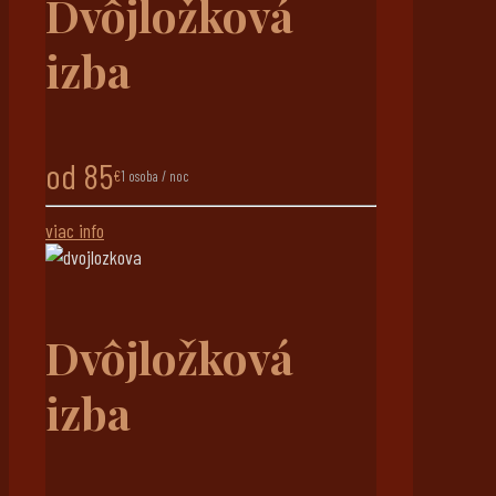
Dvôjložková
izba
od 85
€
1 osoba / noc
viac info
Dvôjložková
izba