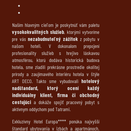
Naším hlavným cieľom je poskytnúť vám paletu
vysokokvalitných služieb
, ktorými vytvoríme
pre vás
nezabudnuteľný zážitok
z pobytu v
našom hoteli. V dokonalom prepojení
profesionality služieb s hrejivo láskavou
atmosférou, ktorú dodáva historická budova
hotela, sme zladili prekrásne prostredie okolitej
prírody a zaujímavého interiéru hotela v štýle
ART DECO. Takto sme vybudovali
hotelový
nadštandard, ktorý ocení každý
individuálny klient, firma či obchodný
cestujúci
a dokáže spojiť pracovný pobyt s
aktívnym oddychom pod Tatrami.
Exkluzívny Hotel Europa**** ponúka najvyšší
štandard ubytovania v izbách a apartmánoch.