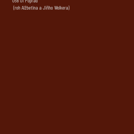
058 01 Poprad
(roh Alžbetina a Jiřího Wolkera)